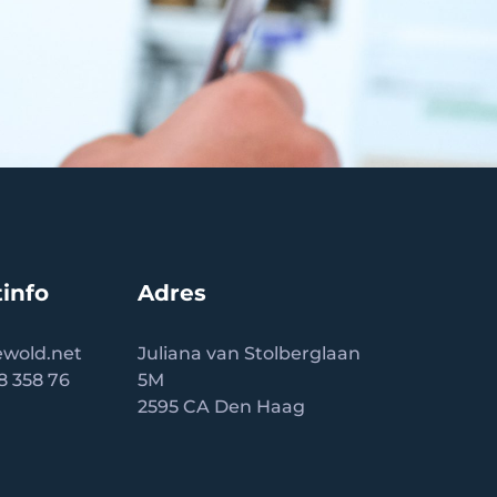
info
Adres
wold.net
Juliana van Stolberglaan
58 358 76
5M
2595 CA Den Haag