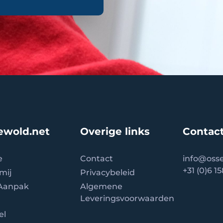
ewold.net
Overige links
Contact
e
Contact
info
@osse
+31 (0)6 1
mij
Privacybeleid
 Aanpak
Algemene
Leveringsvoorwaarden
el