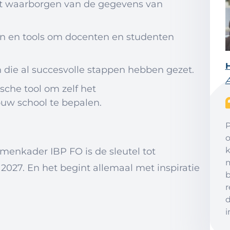
et waarborgen van de gegevens van
n en tools om docenten en studenten
n die al succesvolle stappen hebben gezet.
ische tool om zelf het
ouw school te bepalen.
P
o
k
menkader IBP FO is de sleutel tot
m
2027. En het begint allemaal met inspiratie
b
r
d
i