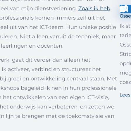
eel van mijn dienstverlening.
Zoals ik heb
Osse
 professionals komen immers zelf uit het
Ik s
el uit van het ICT-team. Hun unieke positie
tari
muleren. Niet alleen vanuit de techniek, maar
Osse
e leerlingen en docenten.
Stri
rk, gaat dit verder dan alleen het
opdr
Ik activeer, verbind en structureer het
moge
ij groei en ontwikkeling centraal staan. Met
coa
rkshops begeleid ik hen in hun professionele
Lees
het ontwikkelen van een eigen ICT-visie,
het onderwijs kan verbeteren, en zetten we
in lijn te brengen met de toekomstvisie van