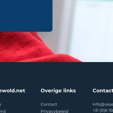
ewold.net
Overige links
Contact
e
Contact
info
@osse
+31 (0)6 1
mij
Privacybeleid