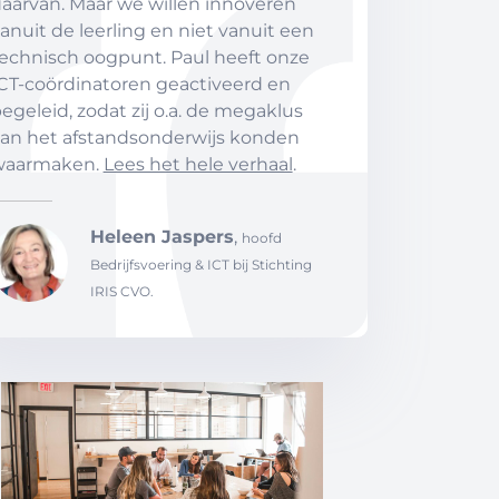
aarvan. Maar we willen innoveren
anuit de leerling en niet vanuit een
echnisch oogpunt. Paul heeft onze
CT-coördinatoren geactiveerd en
egeleid, zodat zij o.a. de megaklus
an het afstandsonderwijs konden
waarmaken.
Lees het hele verhaal
.
Heleen Jaspers
,
hoofd
Bedrijfsvoering & ICT bij Stichting
IRIS CVO.