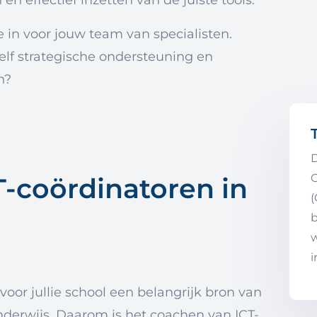
se in voor jouw team van specialisten.
elf strategische ondersteuning en
n?
D
-coördinatoren in
(
b
w
i
voor jullie school een belangrijk bron van
 onderwijs. Daarom is het coachen van ICT-