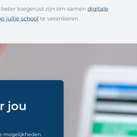
n beter toegerust zijn om samen
digitale
p jullie school
te verankeren.
r jou
de mogelijkheden.