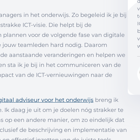
d
v
nagers in het onderwijs. Zo begeleid ik je bij
t
I
rakke ICT-visie. Die helpt bij de
b
n plannen voor de volgende fase van digitale
v
je jouw teamleden hard nodig. Daarom
 de aanstaande veranderingen en helpen we
en sta ik je bij in het communiceren van de
impact van de ICT-vernieuwingen naar de
itaal adviseur voor het onderwijs
breng ik
. Ik daag je uit om je doelen nóg strakker te
s op een andere manier, om zo eindelijk dat
nclusief de beschrijving en implementatie van
 en effectief inzetten van de juiste tools.