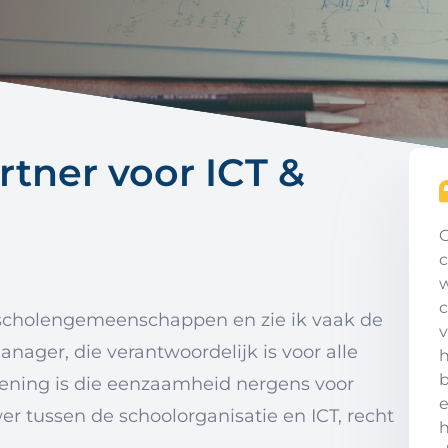
tner voor ICT &
O
c
w
c
el scholengemeenschappen en zie ik vaak de
v
nager, die verantwoordelijk is voor alle
h
b
mening is die eenzaamheid nergens voor
e
er tussen de schoolorganisatie en ICT, recht
h