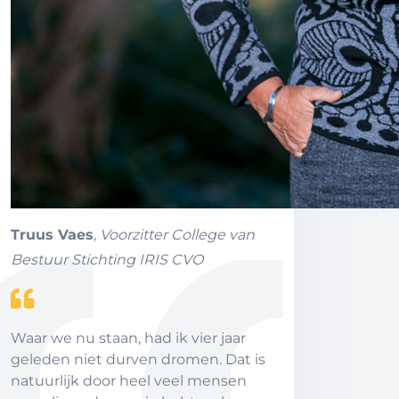
Truus Vaes
, Voorzitter College van
Bestuur Stichting IRIS CVO
Waar we nu staan, had ik vier jaar
geleden niet durven dromen. Dat is
natuurlijk door heel veel mensen