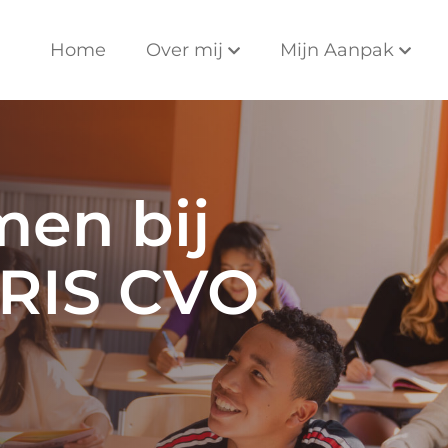
Home
Over mij
Mijn Aanpak
men bij
IRIS CVO