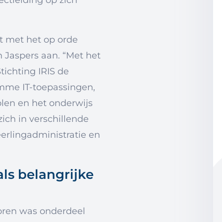
ectleiding op zich
rt met het op orde
n Jaspers aan. “Met het
chting IRIS de
imme IT-toepassingen,
len en het onderwijs
ich in verschillende
eerlingadministratie en
ls belangrijke
oren was onderdeel