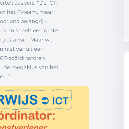
telt Jaspers. “De ICT-
an het IT-team, maar
oor ons belangrijk,
rs en speelt een grote
ing daarvan. Maar we
en niet vanuit een
ICT-coördinatoren
.a. de megaklus van het
en.”