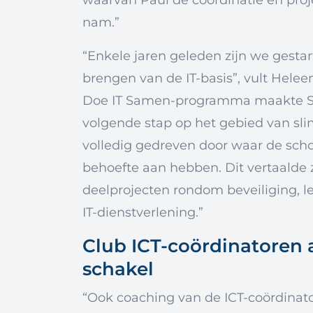
waarvan Paul de coördinatie en proj
nam.”
“Enkele jaren geleden zijn we gesta
brengen van de IT-basis”, vult Helee
Doe IT Samen-programma maakte Sti
volgende stap op het gebied van sl
volledig gedreven door waar de scho
behoefte aan hebben. Dit vertaalde z
deelprojecten rondom beveiliging, l
IT-dienstverlening.”
Club ICT-coördinatoren a
schakel
“Ook coaching van de ICT-coördinat