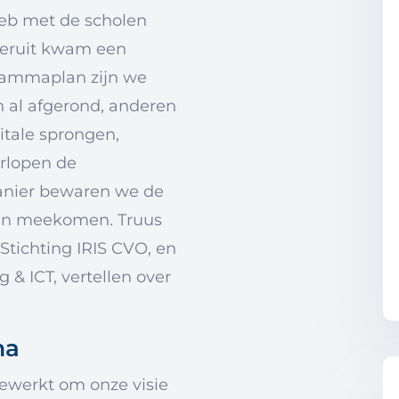
eb met de scholen
ieruit kwam een
grammaplan zijn we
n al afgerond, anderen
itale sprongen,
erlopen de
manier bewaren we de
reen meekomen. Truus
 Stichting IRIS CVO, en
 & ICT, vertellen over
ma
ewerkt om onze visie