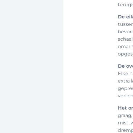
terug
De ei
tussen
bevor
schaal
omarmt
opgesl
De ov
Elke n
extra 
gepres
verlic
Het o
graag,
mist, 
drempe