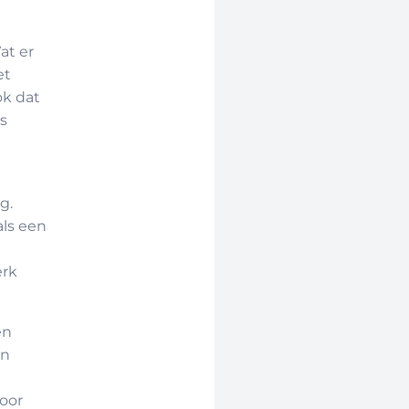
at er
et
k dat
s
g.
als een
erk
en
en
oor