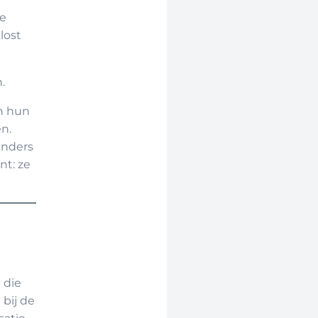
ze
lost
.
n hun
n.
anders
nt: ze
 die
 bij de