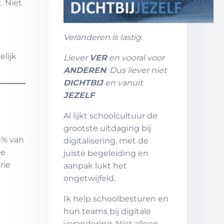
. Niet
Veranderen is lastig.
elijk
Liever
VER
en vooral voor
ANDEREN
. Dus liever niet
DICHTBIJ
en vanuit
JEZELF
Al lijkt schoolcultuur de
grootste uitdaging bij
4% van
digitalisering, met de
De
juiste begeleiding en
rie
aanpak lukt het
ongetwijfeld.
Ik help schoolbesturen en
hun teams bij digitale
verandering. Niet alleen