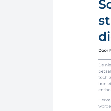
S
st
di
Door 
De nie
betaal
toch:
hun e
entho
Herken
worden