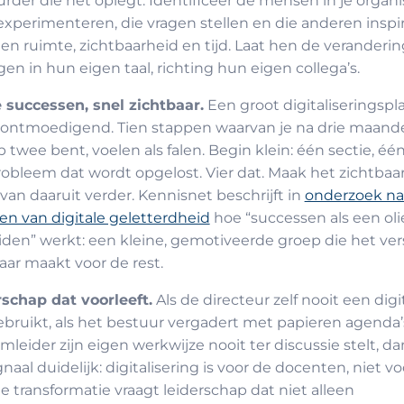
rder die het oplegt. Identificeer de mensen in je organi
 experimenteren, die vragen stellen en die anderen inspi
en ruimte, zichtbaarheid en tijd. Laat hen de veranderin
gen in hun eigen taal, richting hun eigen collega’s.
 successen, snel zichtbaar.
Een groot digitaliseringspl
 ontmoedigend. Tien stappen waarvan je na drie maand
ap twee bent, voelen als falen. Begin klein: één sectie, één
obleem dat wordt opgelost. Vier dat. Maak het zichtbaar
an daaruit verder. Kennisnet beschrijft in
onderzoek na
en van digitale geletterdheid
hoe “successen als een oli
iden” werkt: een kleine, gemotiveerde groep die het ver
aar maakt voor de rest.
schap dat voorleeft.
Als de directeur zelf nooit een digi
ebruikt, als het bestuur vergadert met papieren agenda’s
mleider zijn eigen werkwijze nooit ter discussie stelt, dan
gnaal duidelijk: digitalisering is voor de docenten, niet vo
le transformatie vraagt leiderschap dat niet alleen