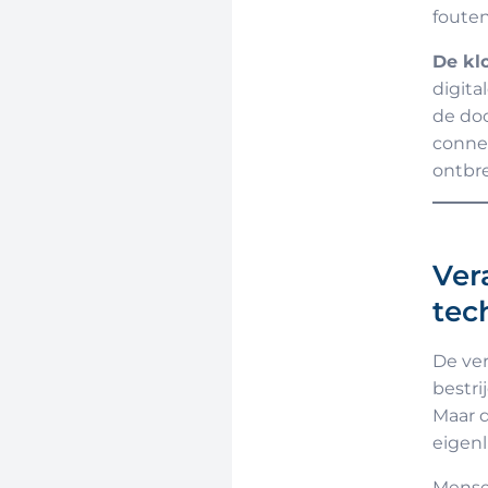
fouten
De klo
digita
de doc
connec
ontbre
Ver
tec
De ver
bestri
Maar d
eigenl
Mensen