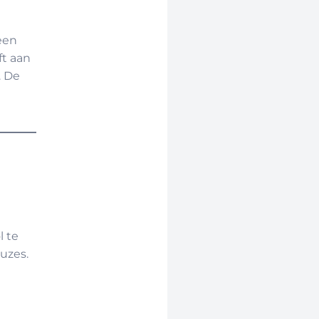
een
ft aan
. De
l te
uzes.