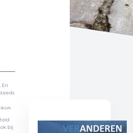
. En
steeds
dauw.
teld
ok bij