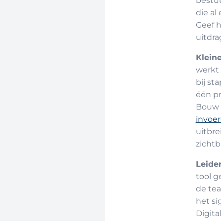
bestuu
die al
Geef h
uitdra
Kleine
werkt
bij st
één pr
Bouw v
invoer
uitbre
zichtb
Leider
tool g
de tea
het si
Digita