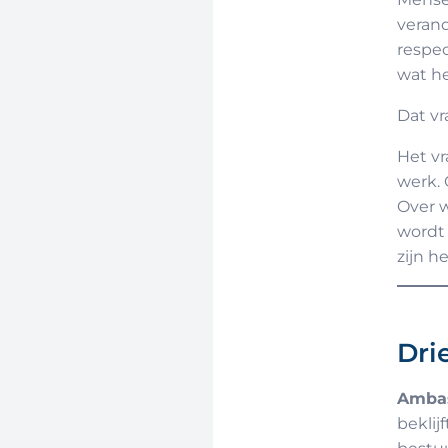
verand
respec
wat he
Dat v
Het vr
werk. 
Over w
wordt 
zijn h
Dri
Ambas
beklijf