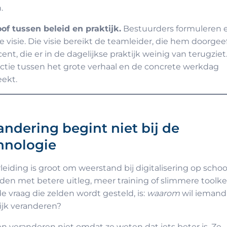
.
of tussen beleid en praktijk.
Bestuurders formuleren 
le visie. Die visie bereikt de teamleider, die hem doorgee
ent, die er in de dagelijkse praktijk weinig van terugziet
tie tussen het grote verhaal en de concrete werkdag
ekt.
andering begint niet bij de
hnologie
leiding is groot om weerstand bij digitalisering op schoo
jden met betere uitleg, meer training of slimmere toolke
e vraag die zelden wordt gesteld, is:
waarom
wil iemand
ijk veranderen?
 veranderen niet omdat ze weten dat iets beter is. Ze