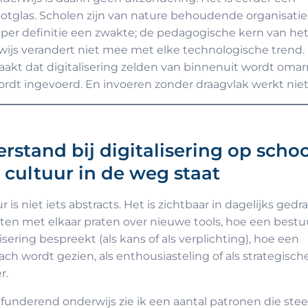
otglas. Scholen zijn van nature behoudende organisatie
t per definitie een zwakte; de pedagogische kern van he
ijs verandert niet mee met elke technologische trend.
akt dat digitalisering zelden van binnenuit wordt oma
rdt ingevoerd. En invoeren zonder draagvlak werkt niet
rstand bij digitalisering op schoo
 cultuur in de weg staat
r is niet iets abstracts. Het is zichtbaar in dagelijks gedr
en met elkaar praten over nieuwe tools, hoe een bestu
lisering bespreekt (als kans of als verplichting), hoe een
ach wordt gezien, als enthousiasteling of als strategisch
r.
 funderend onderwijs zie ik een aantal patronen die ste