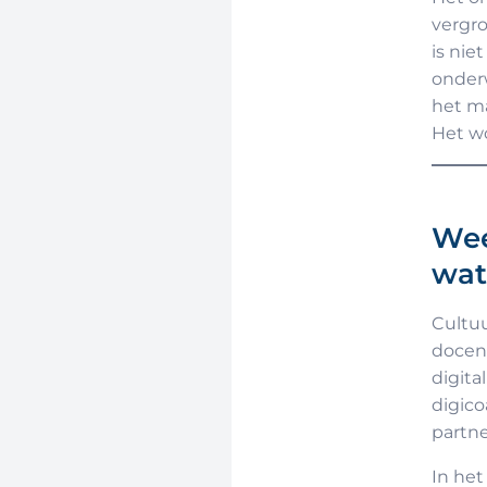
vergro
is nie
onderw
het ma
Het wo
Wee
wat
Cultuu
docent
digita
digico
partne
In het