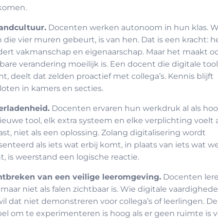
komen.
landcultuur.
Docenten werken autonoom in hun klas. W
 die vier muren gebeurt, is van hen. Dat is een kracht: h
dert vakmanschap en eigenaarschap. Maar het maakt oo
bare verandering moeilijk is. Een docent die digitale tool
, deelt dat zelden proactief met collega’s. Kennis blijft
oten in kamers en secties.
erladenheid.
Docenten ervaren hun werkdruk al als hoo
ieuwe tool, elk extra systeem en elke verplichting voelt 
last, niet als een oplossing. Zolang digitalisering wordt
enteerd als iets wat erbij komt, in plaats van iets wat w
ht, is weerstand een logische reactie.
ntbreken van een veilige leeromgeving.
Docenten ler
 maar niet als falen zichtbaar is. Wie digitale vaardighed
wil dat niet demonstreren voor collega’s of leerlingen. De
l om te experimenteren is hoog als er geen ruimte is v