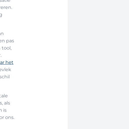
satie
reren.
g
an
en pas
 tool,
.
ar het
evlek
schil
tale
, als
 is
or ons.