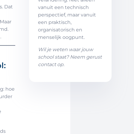
s. Dat
vanuit een technisch
t
perspectief, maar vanuit
 Maar
een praktisch,
rmd.
organisatorisch en
.
menselijk oogpunt.
Wil je weten waar jouw
school staat? Neem gerust
l:
contact op.
ag: hoe
urder
e
eds