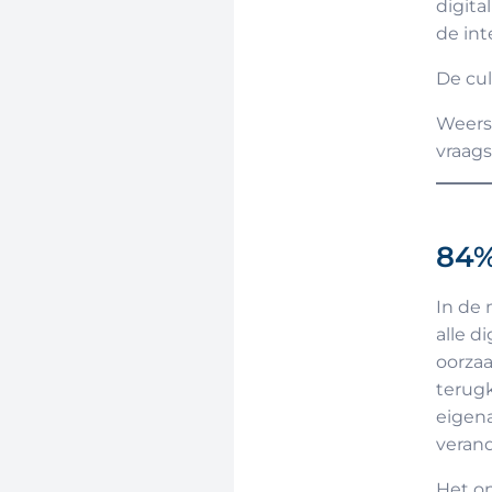
digita
de int
De cul
Weerst
vraags
84%
In de 
alle d
oorzaa
terugk
eigen
verand
Het on