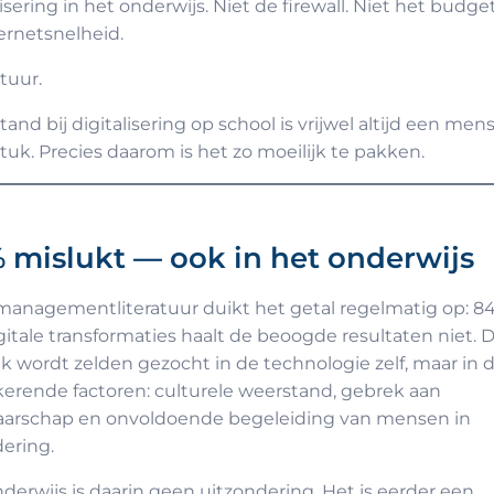
lisering in het onderwijs. Niet de firewall. Niet het budget
ernetsnelheid.
tuur.
and bij digitalisering op school is vrijwel altijd een mens
tuk. Precies daarom is het zo moeilijk te pakken.
 mislukt — ook in het onderwijs
managementliteratuur duikt het getal regelmatig op: 8
igitale transformaties haalt de beoogde resultaten niet. 
k wordt zelden gezocht in de technologie zelf, maar in d
erende factoren: culturele weerstand, gebrek aan
aarschap en onvoldoende begeleiding van mensen in
ering.
derwijs is daarin geen uitzondering. Het is eerder een